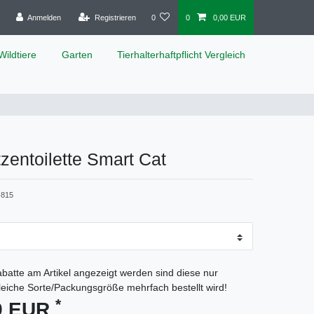
Anmelden
Registrieren
0
0
0,00 EUR
Wildtiere
Garten
Tierhalterhaftpflicht Vergleich
tzentoilette Smart Cat
815
batte am Artikel angezeigt werden sind diese nur
gleiche Sorte/Packungsgröße mehrfach bestellt wird!
*
99 EUR