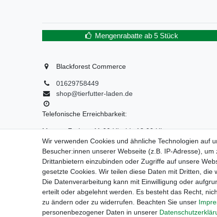
Mengenrabatte ab 5 Stück
Blackforest Commerce
01629758449
shop@tierfutter-laden.de
Telefonische Erreichbarkeit:
Montag-Freitag: 11:00 Uhr bis 18:00 Uhr
Wir verwenden Cookies und ähnliche Technologien auf 
WIR SIND EIN REINER ONLINE-VERSANDHANDEL!
Besucher:innen unserer Webseite (z.B. IP-Adresse), um z
Drittanbietern einzubinden oder Zugriffe auf unsere Webs
KEIN LADENGESCHÄFT, KEINE SELBSTABHOLUNG!
gesetzte Cookies. Wir teilen diese Daten mit Dritten, die
Die Datenverarbeitung kann mit Einwilligung oder aufgru
erteilt oder abgelehnt werden. Es besteht das Recht, nich
zu ändern oder zu widerrufen. Beachten Sie unser
Impr
Impressum
D
personenbezogener Daten in unserer
Daten­schutz­erklä