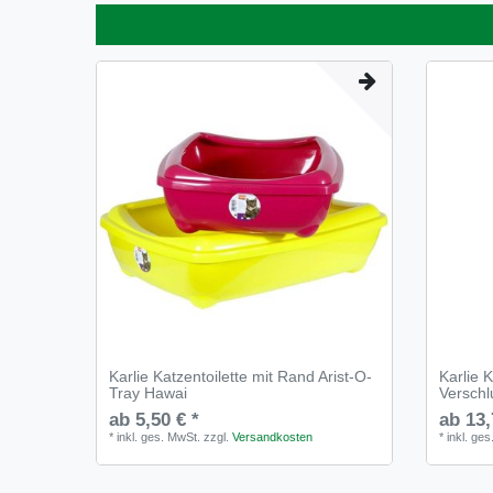
Karlie Katzentoilette mit Rand Arist-O-
Karlie 
Tray Hawai
Verschl
ab 5,50 € *
ab 13,
*
inkl. ges. MwSt.
zzgl.
Versandkosten
*
inkl. ge