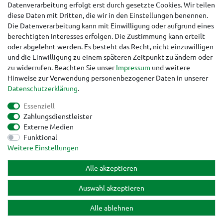
Datenverarbeitung erfolgt erst durch gesetzte Cookies. Wir teilen
diese Daten mit Dritten, die wir in den Einstellungen benennen.
Die Datenverarbeitung kann mit Einwilligung oder aufgrund eines
berechtigten Interesses erfolgen. Die Zustimmung kann erteilt
oder abgelehnt werden. Es besteht das Recht, nicht einzuwilligen
und die Einwilligung zu einem späteren Zeitpunkt zu ändern oder
Stand: 07.08.2026, 06:32:49
zu widerrufen. Beachten Sie unser
Impressum
und weitere
Hinweise zur Verwendung personenbezogener Daten in unserer
Mengenrabatte ab 5 Stück
Daten­schutz­erklärung
.
Ab 100 € versandkostenfrei
Essenziell
Zahlungsdienstleister
Kein Mindestbestellwert
Externe Medien
Blackforest Commerce
Funktional
Weitere Einstellungen
01629758449
shop@tierfutter-laden.de
Alle akzeptieren
Telefonische Erreichbarkeit:
Auswahl akzeptieren
Montag-Freitag: 11:00 Uhr bis 18:00 Uhr
Alle ablehnen
WIR SIND EIN REINER ONLINE-VERSANDHANDEL!