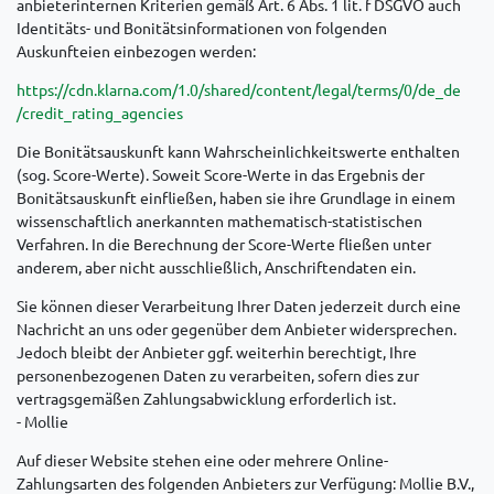
anbieterinternen Kriterien gemäß Art. 6 Abs. 1 lit. f DSGVO auch
Identitäts- und Bonitätsinformationen von folgenden
Auskunfteien einbezogen werden:
https://cdn.klarna.com
/1.0
/shared
/content
/legal
/terms
/0
/de_de
/credit_rating_agencies
Die Bonitätsauskunft kann Wahrscheinlichkeitswerte enthalten
(sog. Score-Werte). Soweit Score-Werte in das Ergebnis der
Bonitätsauskunft einfließen, haben sie ihre Grundlage in einem
wissenschaftlich anerkannten mathematisch-statistischen
Verfahren. In die Berechnung der Score-Werte fließen unter
anderem, aber nicht ausschließlich, Anschriftendaten ein.
Sie können dieser Verarbeitung Ihrer Daten jederzeit durch eine
Nachricht an uns oder gegenüber dem Anbieter widersprechen.
Jedoch bleibt der Anbieter ggf. weiterhin berechtigt, Ihre
personenbezogenen Daten zu verarbeiten, sofern dies zur
vertragsgemäßen Zahlungsabwicklung erforderlich ist.
- Mollie
Auf dieser Website stehen eine oder mehrere Online-
Zahlungsarten des folgenden Anbieters zur Verfügung: Mollie B.V.,