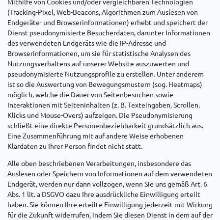
Mithilfe von Cookies und/oder vergleichbaren Technologien
(Tracking-Pixel, Web-Beacons, Algorithmen zum Auslesen von
Endgeräte- und Browserinformationen) erhebt und speichert der
Dienst pseudonymisierte Besucherdaten, darunter Informationen
des verwendeten Endgeräts wie die IP-Adresse und
Browserinformationen, um sie für statistische Analysen des
Nutzungsverhaltens auf unserer Website auszuwerten und
pseudonymisierte Nutzungsprofile zu erstellen. Unter anderem
ist so die Auswertung von Bewegungsmustern (sog. Heatmaps)
möglich, welche die Dauer von Seitenbesuchen sowie
Interaktionen mit Seiteninhalten (z. B. Texteingaben, Scrollen,
Klicks und Mouse-Overs) aufzeigen. Die Pseudonymisierung
schließt eine direkte Personenbeziehbarkeit grundsätzlich aus.
Eine Zusammenführung mit auf andere Weise erhobenen
Klardaten zu Ihrer Person findet nicht statt.
Alle oben beschriebenen Verarbeitungen, insbesondere das
Auslesen oder Speichern von Informationen auf dem verwendeten
Endgerät, werden nur dann vollzogen, wenn Sie uns gemäß Art. 6
Abs. 1 lit. a DSGVO dazu Ihre ausdrückliche Einwilligung erteilt
haben. Sie können Ihre erteilte Einwilligung jederzeit mit Wirkung
für die Zukunft widerrufen, indem Sie diesen Dienst in dem auf der