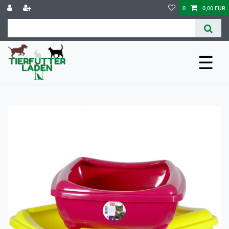
0
0,00 EUR
☰