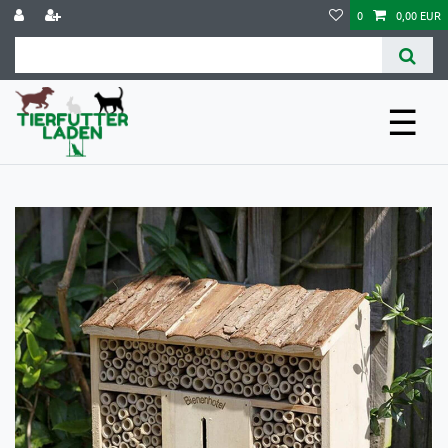
0
0,00 EUR
☰