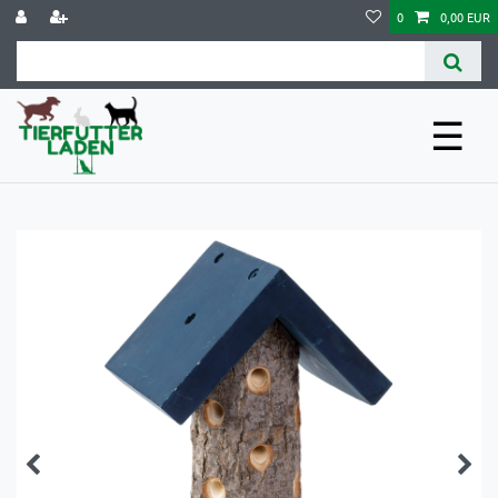
0
0,00 EUR
☰