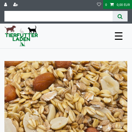
0
0,00 EUR
☰