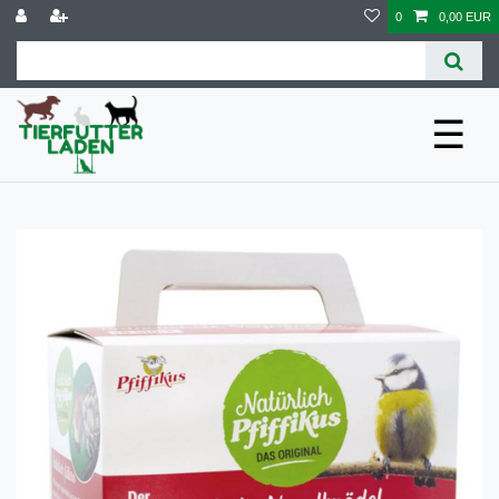
0
0,00 EUR
☰