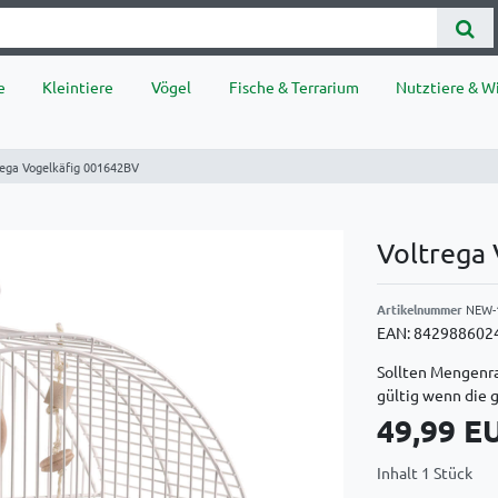
e
Kleintiere
Vögel
Fische & Terrarium
Nutztiere & Wi
rega Vogelkäfig 001642BV
Voltrega
Artikelnummer
NEW-
EAN:
842988602
Sollten Mengenra
gültig wenn die 
49,99 
Inhalt
1
Stück