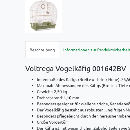
Beschreibung
Informationen zur Produktsicherhei
Voltrega Vogelkäfig 001642BV
Innenmaße des Käfigs (Breite x Tiefe x Höhe): 25,5
Maximale Abmessungen des Käfigs (Breite x Tiefe x
Gewicht: 2,50 kg
Drahtabstand: 1,10 mm
Besonders geeignet für Wellensittiche, Kanarienvö
Der Vogelkäfig besteht aus robusten, ungiftigen Ma
Besonders pflegeleicht durch den herausnehmbare
Große Vordertür
Der Käfig ist mit wesentlichen Zubehörteilen wie 