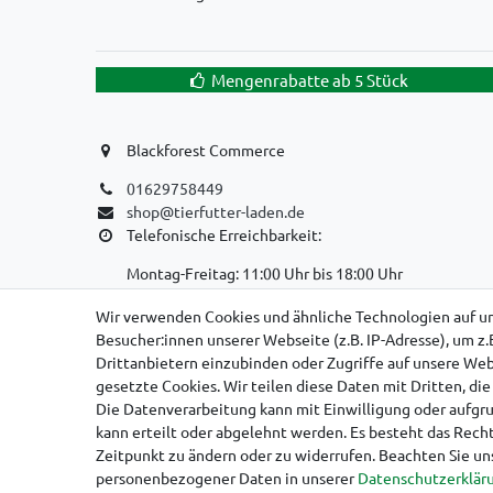
Mengenrabatte ab 5 Stück
Blackforest Commerce
01629758449
shop@tierfutter-laden.de
Telefonische Erreichbarkeit:
Montag-Freitag: 11:00 Uhr bis 18:00 Uhr
WIR SIND EIN REINER ONLINE-VERSANDHANDEL!
Wir verwenden Cookies und ähnliche Technologien auf u
Besucher:innen unserer Webseite (z.B. IP-Adresse), um z.
KEIN LADENGESCHÄFT, KEINE SELBSTABHOLUNG
Drittanbietern einzubinden oder Zugriffe auf unsere Webs
gesetzte Cookies. Wir teilen diese Daten mit Dritten, di
Die Datenverarbeitung kann mit Einwilligung oder aufgr
kann erteilt oder abgelehnt werden. Es besteht das Recht
Zeitpunkt zu ändern oder zu widerrufen. Beachten Sie u
Impressum
D
personenbezogener Daten in unserer
Daten­schutz­erklär