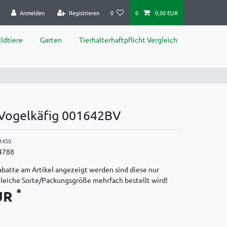
Anmelden
Registrieren
0
0
0,00 EUR
ldtiere
Garten
Tierhalterhaftpflicht Vergleich
 Vogelkäfig 001642BV
1450
4788
batte am Artikel angezeigt werden sind diese nur
gleiche Sorte/Packungsgröße mehrfach bestellt wird!
*
EUR