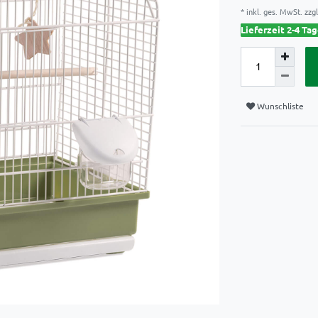
* inkl. ges. MwSt. zzgl
Lieferzeit 2-4 Ta
Wunschliste