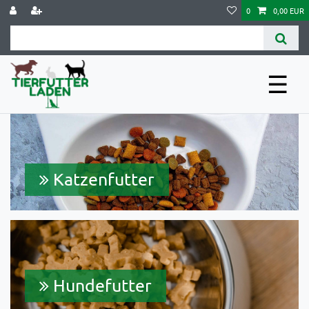
0
0,00 EUR
☰
Katzenfutter
Hundefutter