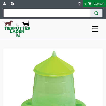
0
0,00 EUR
☰