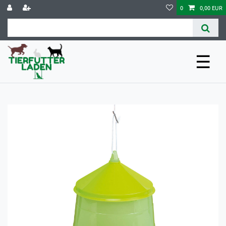
0
0,00 EUR
☰