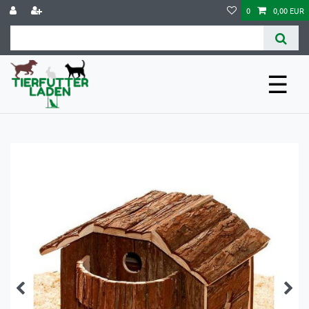
0
0,00 EUR
☰