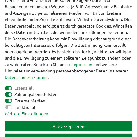
Website und verarbeiten personenbezogene Daten von
Besucher:innen unserer Webseite (z.B. IP-Adresse), um z.B. Inhalte
Hinweise für Käufer aus der Schweiz
und Anzeigen zu personalisieren, Medien von Drittanbietern
einzubinden oder Zugriffe auf unsere Website zu analysieren. Die
Datenverarbeitung erfolgt erst durch gesetzte Cookies. Wir teilen
diese Daten mit Dritten, die wir in den Einstellungen benennen.
Die Datenverarbeitung kann mit Einwilligung oder aufgrund eines
berechtigten Interesses erfolgen. Die Zustimmung kann erteilt
oder abgelehnt werden. Es besteht das Recht, nicht einzuwilligen
und die Einwilligung zu einem späteren Zeitpunkt zu ändern oder
zu widerrufen. Beachten Sie unser
Impressum
und weitere
Hinweise zur Verwendung personenbezogener Daten in unserer
Daten­schutz­erklärung
.
Essenziell
Zahlungsdienstleister
Externe Medien
Funktional
Impressum
Daten­schutz­erklärung
AGB
Weitere Einstellungen
Alle akzeptieren
Widerrufs­recht
Kontakt
Vertrag widerrufen