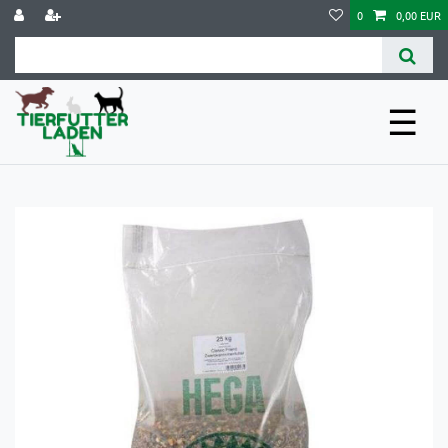
0
0,00 EUR
☰