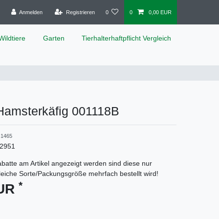
Anmelden
Registrieren
0
0
0,00 EUR
Wildtiere
Garten
Tierhalterhaftpflicht Vergleich
 Hamsterkäfig 001118B
1465
2951
batte am Artikel angezeigt werden sind diese nur
gleiche Sorte/Packungsgröße mehrfach bestellt wird!
*
EUR