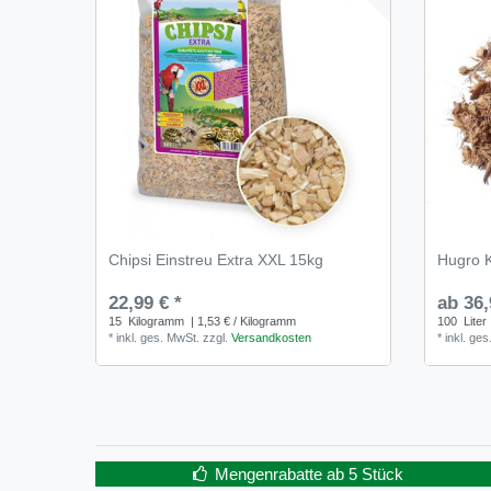
Chipsi Einstreu Extra XXL 15kg
Hugro K
22,99 € *
ab 36,
15
Kilogramm
| 1,53 € / Kilogramm
100
Liter
*
inkl. ges. MwSt.
zzgl.
Versandkosten
*
inkl. ge
Mengenrabatte ab 5 Stück