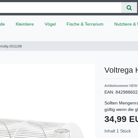
de
Kleintiere
Vögel
Fische & Terrarium
Nutztiere & 
rkäfig 001118B
Voltrega
Artikelnummer
NEW-
EAN:
842988602
Sollten Mengenra
gültig wenn die 
34,99 
Inhalt
1
Stück