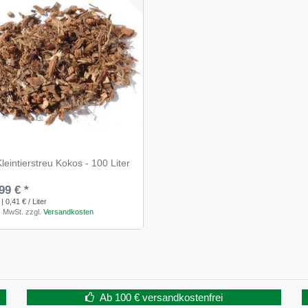
leintierstreu Kokos - 100 Liter
99 € *
| 0,41 € / Liter
s. MwSt.
zzgl.
Versandkosten
Ab 100 € versandkostenfrei