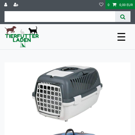
0
0,00 EUR
☰