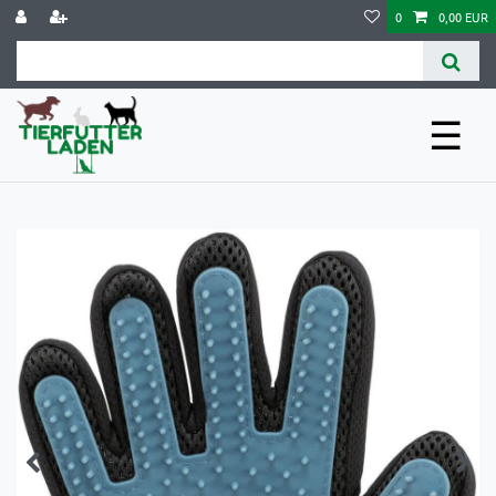
0
0,00 EUR
☰