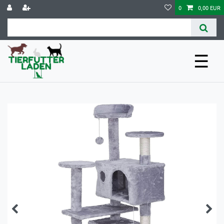
0
0,00 EUR
☰