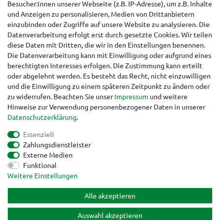
Besucher:innen unserer Webseite (z.B. IP-Adresse), um z.B. Inhalte
Hinweise für Käufer aus der Schweiz
und Anzeigen zu personalisieren, Medien von Drittanbietern
einzubinden oder Zugriffe auf unsere Website zu analysieren. Die
Datenverarbeitung erfolgt erst durch gesetzte Cookies. Wir teilen
diese Daten mit Dritten, die wir in den Einstellungen benennen.
Die Datenverarbeitung kann mit Einwilligung oder aufgrund eines
berechtigten Interesses erfolgen. Die Zustimmung kann erteilt
oder abgelehnt werden. Es besteht das Recht, nicht einzuwilligen
und die Einwilligung zu einem späteren Zeitpunkt zu ändern oder
zu widerrufen. Beachten Sie unser
Impressum
und weitere
Hinweise zur Verwendung personenbezogener Daten in unserer
Daten­schutz­erklärung
.
Essenziell
Zahlungsdienstleister
Externe Medien
Funktional
Impressum
Daten­schutz­erklärung
AGB
Weitere Einstellungen
Alle akzeptieren
Widerrufs­recht
Kontakt
Vertrag widerrufen
Auswahl akzeptieren