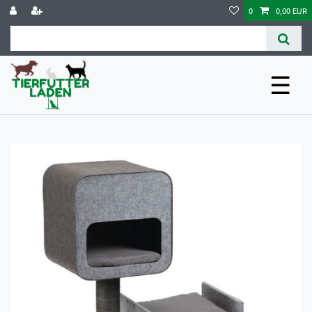
0
0,00 EUR
☰