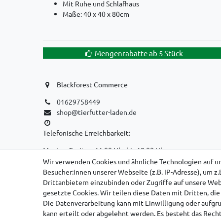
Mit Ruhe und Schlafhaus
Maße: 40 x 40 x 80cm
Mengenrabatte ab 5 Stück
Blackforest Commerce
01629758449
shop@tierfutter-laden.de
Telefonische Erreichbarkeit:
Montag-Freitag: 11:00 Uhr bis 18:00 Uhr
Wir verwenden Cookies und ähnliche Technologien auf u
WIR SIND EIN REINER ONLINE-VERSANDHANDEL!
Besucher:innen unserer Webseite (z.B. IP-Adresse), um z.
Drittanbietern einzubinden oder Zugriffe auf unsere Webs
KEIN LADENGESCHÄFT, KEINE SELBSTABHOLUNG!
gesetzte Cookies. Wir teilen diese Daten mit Dritten, di
Die Datenverarbeitung kann mit Einwilligung oder aufgr
kann erteilt oder abgelehnt werden. Es besteht das Recht