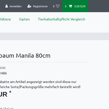
Anmelden
Registrieren
0
0
0,00 EUR
ldtiere
Garten
Tierhalterhaftpflicht Vergleich
zbaum Manila 80cm
2592
1486
batte am Artikel angezeigt werden sind diese nur
gleiche Sorte/Packungsgröße mehrfach bestellt wird!
*
EUR
€ / Stück