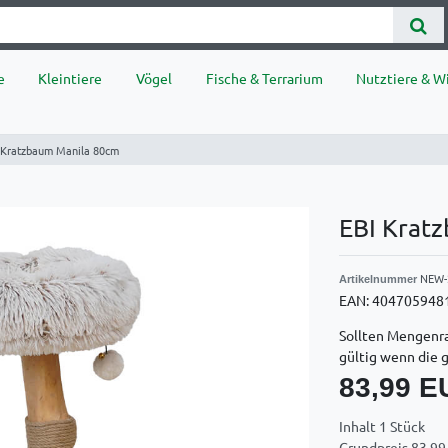
e
Kleintiere
Vögel
Fische & Terrarium
Nutztiere & Wi
 Kratzbaum Manila 80cm
EBI Krat
NEW-
Artikelnummer
EAN:
404705948
Sollten Mengenra
gültig wenn die 
83,99 
Inhalt
1
Stück
Grundpreis
83,99 