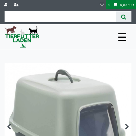
0
0,00 EUR
☰