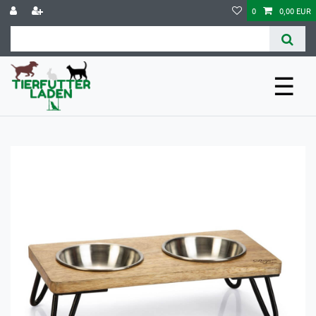
0
0,00 EUR
☰