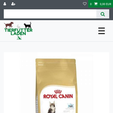
0
0,00 EUR
☰