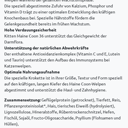
Die speziell abgestimmte Zufuhr von Kalzium, Phosphor und
Vitamin D trägt zu einer optimalen Entwicklung des kräftigen
Knochenbaus bei. Spezielle Nährstoffe fördern die
Gelenkgesundheit bereits im frühen Wachstum.
Hohe Verdauungssicherheit
Kitten Maine Coon 36 unterstützt das Gleichgewicht der
Darmflora.
Unterstützung der natürlichen Abwehrkräfte
Der enthaltene Antioxidanzienkomplex (Vitamin C und E, Lutein
und Taurin) unterstützt den Aufbau des Immunsystems bei
Katzenwelpen.
Optimale Nahrungsaufnahme
Die spezielle Krokette ist in ihrer Größe, Textur und Form speziell
auf den kräftigen, langen Kiefer des Maine Coon-Welpen
abgestimmt und unterstützt die Maul- und Zahnhygiene.
Zusammensetzung:
Geflügelprotein (getrocknet), Tierfett, Reis,
Pflanzenproteinisolat*, Mais, tierisches Eiweiß (hydrolysiert),
Lignozellulose, Mineralstoffe, Rübentrockenschnitzel, Hefen,
Fischöl, Sojaöl, Fructo-Oligosaccharide, Psyllium (Flohsamen und
Hüllen),