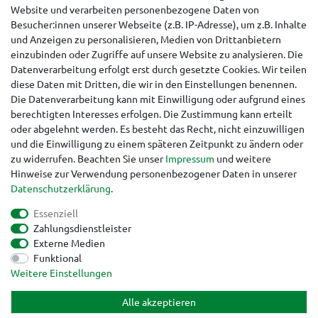
Website und verarbeiten personenbezogene Daten von
Besucher:innen unserer Webseite (z.B. IP-Adresse), um z.B. Inhalte
Hinweise für Käufer aus der Schweiz
und Anzeigen zu personalisieren, Medien von Drittanbietern
einzubinden oder Zugriffe auf unsere Website zu analysieren. Die
Datenverarbeitung erfolgt erst durch gesetzte Cookies. Wir teilen
diese Daten mit Dritten, die wir in den Einstellungen benennen.
Die Datenverarbeitung kann mit Einwilligung oder aufgrund eines
berechtigten Interesses erfolgen. Die Zustimmung kann erteilt
oder abgelehnt werden. Es besteht das Recht, nicht einzuwilligen
und die Einwilligung zu einem späteren Zeitpunkt zu ändern oder
zu widerrufen. Beachten Sie unser
Impressum
und weitere
Hinweise zur Verwendung personenbezogener Daten in unserer
Daten­schutz­erklärung
.
Essenziell
Zahlungsdienstleister
Externe Medien
Funktional
Impressum
Daten­schutz­erklärung
AGB
Weitere Einstellungen
Alle akzeptieren
Widerrufs­recht
Kontakt
Vertrag widerrufen