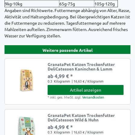
9kg-10kg
65g-75g
105g-120g
Angaben sind Richtwerte. Futtermenge abhängig von Alter, Rasse,
Aktivität und Haltungsbedingung. Bei übergewichtigen Katzen ist
die Futtermenge zu reduzieren. Tagesfuttermenge auf mehrere
Mahlzeiten aufteilen. Zimmerwarm füttern. Ausreichend frisches
Wasser zur Verfügung stellen.
Weitere passende Artikel
GranataPet Katzen Trockenfutter
DeliCatessen Kaninchen & Lamm
ab 4,99 € *
0.3
Kilogramm
| 16,63 € / Kilogramm
Artikel anzeigen
*
inkl. ges. MwSt.
zzgl.
Versandkosten
GranataPet Katzen Trockenfutter
DeliCatessen Wild & Huhn
ab 4,99 € *
0.3
Kilogramm
| 16,63 € / Kilogramm