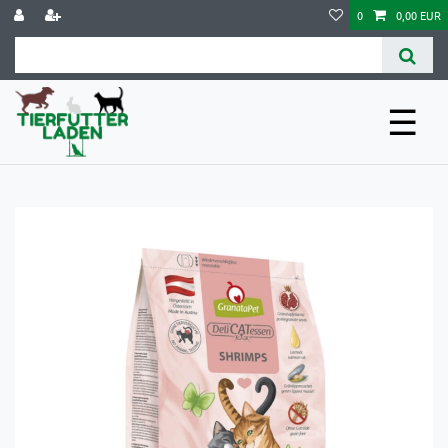
0
0,00 EUR
☰