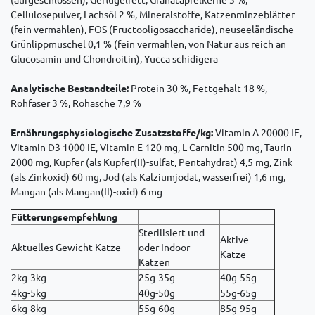
Cellulosepulver, Lachsöl 2 %, Mineralstoffe, Katzenminzeblätter
(fein vermahlen), FOS (Fructooligosaccharide), neuseeländische
Grünlippmuschel 0,1 % (fein vermahlen, von Natur aus reich an
Glucosamin und Chondroitin), Yucca schidigera
Analytische Bestandteile:
Protein 30 %, Fettgehalt 18 %,
Rohfaser 3 %, Rohasche 7,9 %
Ernährungsphysiologische Zusatzstoffe/kg:
Vitamin A 20000 IE,
Vitamin D3 1000 IE, Vitamin E 120 mg, L-Carnitin 500 mg, Taurin
2000 mg, Kupfer (als Kupfer(II)-sulfat, Pentahydrat) 4,5 mg, Zink
(als Zinkoxid) 60 mg, Jod (als Kalziumjodat, wasserfrei) 1,6 mg,
Mangan (als Mangan(II)-oxid) 6 mg
Fütterungsempfehlung
Sterilisiert und
Aktive
Aktuelles Gewicht Katze
oder Indoor
Katze
Katzen
2kg-3kg
25g-35g
40g-55g
4kg-5kg
40g-50g
55g-65g
6kg-8kg
55g-60g
85g-95g