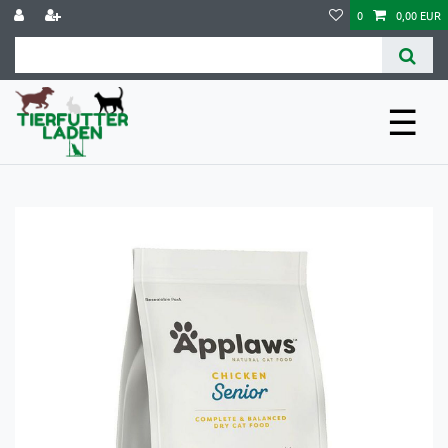
0
0,00 EUR
☰