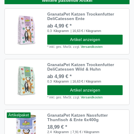
Weitere passende Artikel
GranataPet Katzen Trockenfutter
DeliCatessen Ente
ab 4,99 € *
0.3
Kilogramm
| 16,63 € / Kilogramm
Artikel anzeigen
*
inkl. ges. MwSt.
zzgl.
Versandkosten
GranataPet Katzen Trockenfutter
DeliCatessen Wild & Huhn
ab 4,99 € *
0.3
Kilogramm
| 16,63 € / Kilogramm
Artikel anzeigen
*
inkl. ges. MwSt.
zzgl.
Versandkosten
GranataPet Katzen Nassfutter
Artikelpaket
Thunfisch & Ente 6x400g
18,99 € *
2.4
Kilogramm
| 7,91 € / Kilogramm