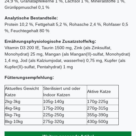
24,9 %, Granatapfelkerne 1 %, Lachsöl 1 %, Mineralstoffe 1 %,
Grünlippmuschel 0,1 %
Analytische Bestandteile:
Protein 10,2 %, Fettgehalt 5,2 %, Rohasche 2,4 %, Rohfaser 0,5
%, Feuchtegehalt 80 %
Ernährungsphysiologische Zusatzstoffe/kg:
Vitamin D3 200 IE, Taurin 1500 mg, Zink (als Zinksulfat,
Monohydrat) 25 mg, Mangan (als Mangan(II)-sulfat, Monohydrat)
1,4 mg, Jod (als Kalziumjodat, wasserfrei) 0,75 mg, Kupfer (als
Kupfer(II)-sulfat, Pentahydrat) 1 mg
Fütterungsempfehlung:
Aktuelles Gewicht
Sterilisiert und oder
Aktive Katze
Katze
Indoor Katzen
2kg-3kg
105g-140g
170g-225g
4kg-5kg
175g-200g
270g-315g
6kg-7kg
225g-250g
355g-390g
8kg-10kg
275g-320g
430g-500g