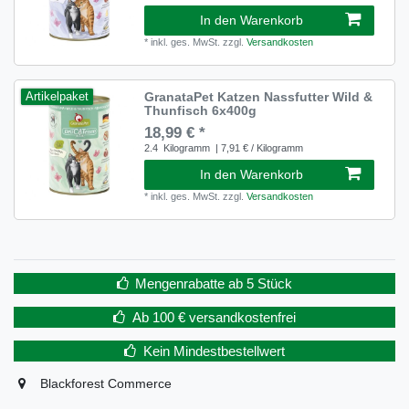
In den Warenkorb
*
inkl. ges. MwSt.
zzgl.
Versandkosten
GranataPet Katzen Nassfutter Wild &
Artikelpaket
Thunfisch 6x400g
18,99 € *
2.4
Kilogramm
| 7,91 € / Kilogramm
In den Warenkorb
*
inkl. ges. MwSt.
zzgl.
Versandkosten
Mengenrabatte ab 5 Stück
Ab 100 € versandkostenfrei
Kein Mindestbestellwert
Blackforest Commerce