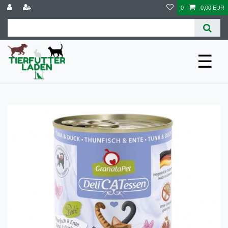
0
0,00 EUR
☰