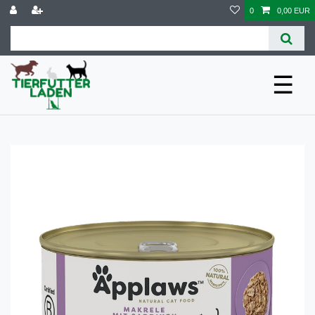
0
0,00 EUR
☰