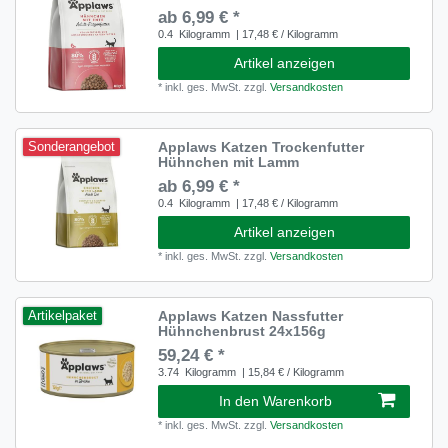
ab 6,99 € *
0.4
Kilogramm
| 17,48 € / Kilogramm
Artikel anzeigen
*
inkl. ges. MwSt.
zzgl.
Versandkosten
Applaws Katzen Trockenfutter
Sonderangebot
Hühnchen mit Lamm
ab 6,99 € *
0.4
Kilogramm
| 17,48 € / Kilogramm
Artikel anzeigen
*
inkl. ges. MwSt.
zzgl.
Versandkosten
Applaws Katzen Nassfutter
Artikelpaket
Hühnchenbrust 24x156g
59,24 € *
3.74
Kilogramm
| 15,84 € / Kilogramm
In den Warenkorb
*
inkl. ges. MwSt.
zzgl.
Versandkosten