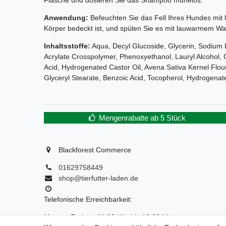
Anwendung:
Befeuchten Sie das Fell Ihres Hundes mit
Körper bedeckt ist, und spülen Sie es mit lauwarmem W
Inhaltsstoffe:
Aqua, Decyl Glucoside, Glycerin, Sodium 
Acrylate Crosspolymer, Phenoxyethanol, Lauryl Alcohol, Gl
Acid, Hydrogenated Castor Oil, Avena Sativa Kernel Flour
Glyceryl Stearate, Benzoic Acid, Tocopherol, Hydrogenat
Mengenrabatte ab 5 Stück
Blackforest Commerce
01629758449
shop@tierfutter-laden.de
Telefonische Erreichbarkeit:
Montag-Freitag: 11:00 Uhr bis 18:00 Uhr