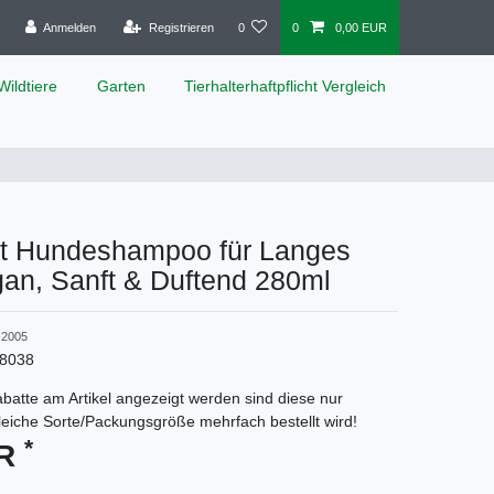
Anmelden
Registrieren
0
0
0,00 EUR
Wildtiere
Garten
Tierhalterhaftpflicht Vergleich
t Hundeshampoo für Langes
gan, Sanft & Duftend 280ml
2005
8038
batte am Artikel angezeigt werden sind diese nur
gleiche Sorte/Packungsgröße mehrfach bestellt wird!
*
UR