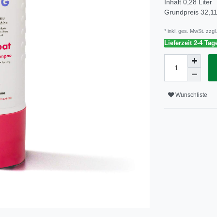
Inhalt
0,28
Liter
Grundpreis
32,11
* inkl. ges. MwSt. zzgl.
Lieferzeit 2-4 Tag
Wunschliste