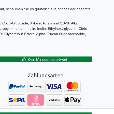
uf, schäumen Sie es gründlich auf, sodass der gesamte
 Coco-Glucoside, Xylose, Acrylates/C10-30 Alkyl
yltrimonium Inulin, Inulin, Ethylhexylglycerin, Citric
 Oil Glycereth-8 Esters, Alpha-Glucan Oligosaccharide,
Kein Mindestbestellwert