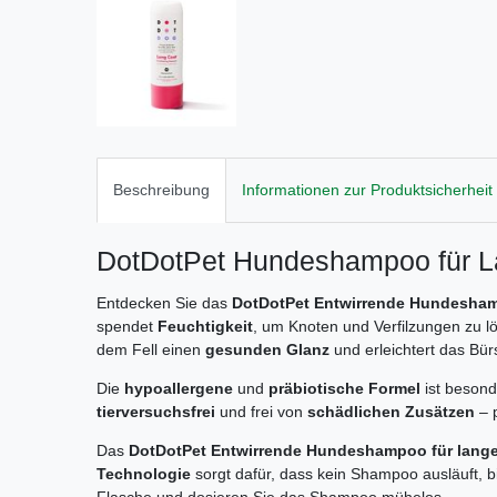
Beschreibung
Informationen zur Produktsicherheit
DotDotPet Hundeshampoo für La
Entdecken Sie das
DotDotPet Entwirrende Hundeshamp
spendet
Feuchtigkeit
, um Knoten und Verfilzungen zu l
dem Fell einen
gesunden Glanz
und erleichtert das Bür
Die
hypoallergene
und
präbiotische Formel
ist besond
tierversuchsfrei
und frei von
schädlichen Zusätzen
– p
Das
DotDotPet Entwirrende Hundeshampoo für lange
Technologie
sorgt dafür, dass kein Shampoo ausläuft, b
Flasche und dosieren Sie das Shampoo mühelos.