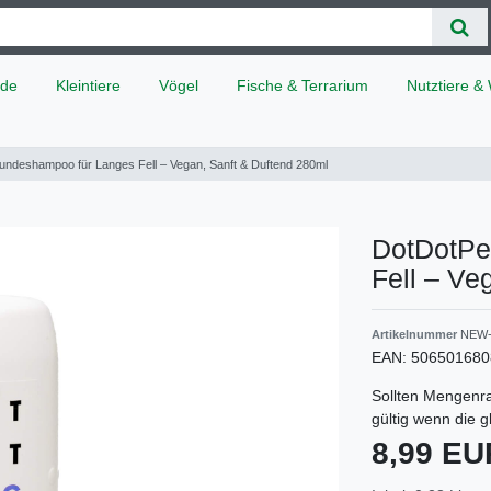
de
Kleintiere
Vögel
Fische & Terrarium
Nutztiere & 
undeshampoo für Langes Fell – Vegan, Sanft & Duftend 280ml
DotDotPe
Fell – Ve
Artikelnummer
NEW-
EAN:
506501680
Sollten Mengenra
gültig wenn die 
8,99 E