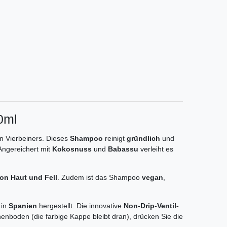
0ml
en Vierbeiners. Dieses
Shampoo
reinigt
gründlich
und
Angereichert mit
Kokosnuss
und
Babassu
verleiht es
on Haut und Fell
. Zudem ist das Shampoo
vegan
,
 in
Spanien
hergestellt. Die innovative
Non-Drip-Ventil-
enboden (die farbige Kappe bleibt dran), drücken Sie die