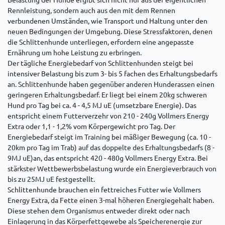
Rennleistung, sondern auch aus den mit dem Rennen
verbundenen Umständen, wie Transport und Haltung unter den
neuen Bedingungen der Umgebung. Diese Stressfaktoren, denen
die Schlittenhunde unterliegen, erfordern eine angepasste
Ernährung um hohe Leistung zu erbringen.
Der tägliche Energiebedarf von Schlittenhunden steigt bei
intensiver Belastung bis zum 3- bis 5 fachen des Erhaltungsbedarfs
an. Schlittenhunde haben gegenüber anderen Hunderassen einen
geringeren Erhaltungsbedarf. Er liegt bei einem 20kg schweren
Hund pro Tag bei ca. 4 - 4,5 MJ uE (umsetzbare Energie). Das
entspricht einem Futterverzehr von 210 - 240g Vollmers Energy
Extra oder 1,1 - 1,2% vom Körpergewicht pro Tag. Der
Energiebedarf steigt im Training bei mäßiger Bewegung (ca. 10 -
20km pro Tag im Trab) auf das doppelte des Erhaltungsbedarfs (8 -
9MJ uE)an, das entspricht 420 - 480g Vollmers Energy Extra. Bei
stärkster Wettbewerbsbelastung wurde ein Energieverbrauch von
bis zu 25MJ uE festgestellt.
Schlittenhunde brauchen ein fettreiches Futter wie Vollmers
Energy Extra, da Fette einen 3-mal höheren Energiegehalt haben.
Diese stehen dem Organismus entweder direkt oder nach
Einlagerung in das Körperfettgewebe als Speicherenergie zur