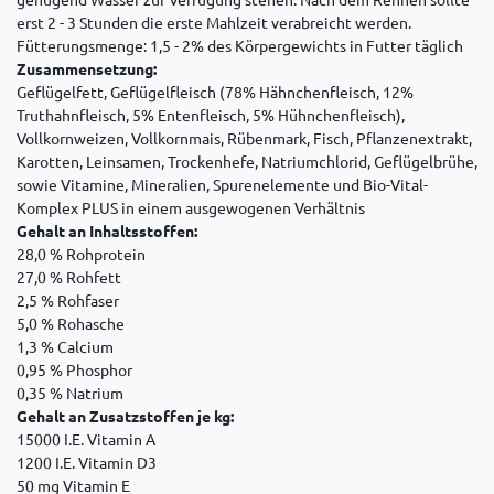
erst 2 - 3 Stunden die erste Mahlzeit verabreicht werden.
Fütterungsmenge: 1,5 - 2% des Körpergewichts in Futter täglich
Zusammensetzung:
Geflügelfett, Geflügelfleisch (78% Hähnchenfleisch, 12%
Truthahnfleisch, 5% Entenfleisch, 5% Hühnchenfleisch),
Vollkornweizen, Vollkornmais, Rübenmark, Fisch, Pflanzenextrakt,
Karotten, Leinsamen, Trockenhefe, Natriumchlorid, Geflügelbrühe,
sowie Vitamine, Mineralien, Spurenelemente und Bio-Vital-
Komplex PLUS in einem ausgewogenen Verhältnis
Gehalt an Inhaltsstoffen:
28,0 % Rohprotein
27,0 % Rohfett
2,5 % Rohfaser
5,0 % Rohasche
1,3 % Calcium
0,95 % Phosphor
0,35 % Natrium
Gehalt an Zusatzstoffen je kg:
15000 I.E. Vitamin A
1200 I.E. Vitamin D3
50 mg Vitamin E