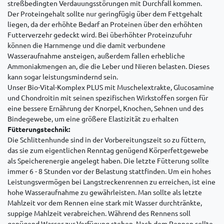
streßbedingten Verdauungsstörungen mit Durchfall kommen.
Der Proteingehalt sollte nur geringfügig über dem Fettgehalt
liegen, da der erhöhte Bedarf an Proteinen über den erhöhten
Futterverzehr gedeckt wird. Bei überhöhter Proteinzufuhr
können die Harnmenge und die damit verbundene
Wasseraufnahme ansteigen, außerdem fallen erhebliche
Ammoniakmengen an, die die Leber und Nieren belasten. Dieses
kann sogar leistungsmindernd sein.
Unser Bio-Vital-Komplex PLUS mit Muschelextrakte, Glucosamine
und Chondroitin mit seinen spezifischen Wirkstoffen sorgen für
eine bessere Ernährung der Knorpel, Knochen, Sehnen und des
Bindegewebe, um eine größere Elastizität zu erhalten
Fütterungstechnik:
Die Schlittenhunde sind in der Vorbereitungszeit so zu füttern,
das sie zum eigentlichen Renntag genügend Körperfettgewebe
als Speicherenergie angelegt haben. Die letzte Fütterung sollte
immer 6 - 8 Stunden vor der Belastung stattfinden. Um ein hohes
Leistungsvermögen bei Langstreckenrennen zu erreichen, ist eine
hohe Wasseraufnahme zu gewährleisten. Man sollte als letzte
Mahlzeit vor dem Rennen eine stark mit Wasser durchtränkte,
suppige Mahlzeit verabreichen. Während des Rennens soll
genügend Wasser zur Verfügung stehen. Nach dem Rennen sollte