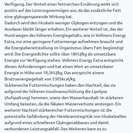
Verfügung. Der Vorteil einer fettreichen Ernährung wirkt sich
positiv auf das Leistungsvermögen aus, da das zusätzliche Fett
eine glykogensparende Wirkung hat.
Dadurch wird den Muskeln weniger Glykogen entzogen und die
Ausdauer bleibt länger erhalten. Ein weiterer Vorteil ist, das der
Hund wegen des höheren Energiegehalts, wie in Vollmers Energy
Extra, nur eine geringere Futtermenge aufnehmen braucht und
die Energiebereitstellung im Organismus übers Fett begünstigt
wird. Die Energiedichte sollte über 18MJ/kg als umsetzbare
Energie zur Verfügung stehen. Vollmers Energy Extra entspricht
diesen Anforderungen und hat einen Wert an umsetzbarer
Energie in Höhe von 18,3MJ/kg. Das entspricht einem
Bruttoenergiegehalt von 5305kcal/kg.
Stärkereiche Futtermischungen haben den Nachteil, das sie
aufgrund der höheren Insulinausschüttung die Lipolyse
(Aufspaltung) hemmen, sowie den Wasserhaushalt im stärkeren
Umfang belasten, da die fäkalen Wasserverluste ansteigen. Ein
weiterer Nachteil stärkereicher Futtermischungen ist die
potentielle Gefährdung der Membranintegrität von Muskelzellen
aufgrund eines schnelleren Glykogenabbaues und damit
verbundenen Leistungsabfall. Des Weiteren kann es zu