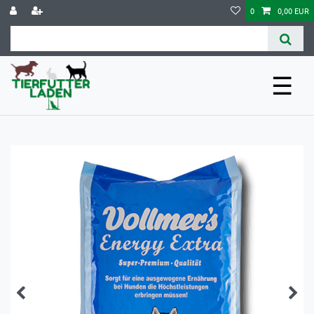
0
0,00 EUR
☰