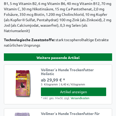
B1, 5 mg Vitamin B2, 6 mg Vitamin B6, 40 mcg Vitamin B12, 70 mg
Vitamin C, 30 mg Nikotinsäure, 15 mg Ca-Pantothenat, 2,0 mg
Folsäure, 350 mcg Biotin, 1.200 mg Cholinchlorid, 10 mg Kupfer
(als Kupfer-II-Sulfat, Pentahydrat) 100 mg Zink (als Zinkoxid), 2 mg
Jod (als Calciumjodat, wasserfrei), 0,3 mg Selen (als
Natriumselenit)
Technologische Zusatzstoffe:
stark tocopherolhaltige Extrakte
natürlichen Ursprungs
Weitere passende Artikel
Vollmer´s Hunde Trockenfutter
Holistic
ab 29,99 € *
5
Kilogramm
| 6,40 € / Kilogramm
Artikel anzeigen
*
inkl. ges. MwSt.
zzgl.
Versandkosten
Vollmer´s Hunde Trockenfutter für