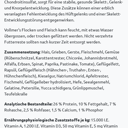
Chondroitinsulfat, sorgt für eine stabile, gesunde Skelett-, Gelenk-
und Knorpelentwicklung. Diese Zusätze können einer erblich
veranlagten Fehlentwicklung des Hüftgelenks und einer Skelett-
Entwicklungsstörung entgegenwirken.
Vollmer's Flocken und Fleisch kann feucht, mit etwas Wasser
übergossen, oder trocken gefüttert werden. Nicht verzehrte
Futterreste sollten nach kurzer Zeit entsorgt werden.
Zusammensetzung
: Mais, Grieben, Gerste, Fleischmehl, Gemüse
(Rübenschnitzel, Karottentrester, Chicorée, Johannisbrotmehl,
Alfalfa, Erbsen, Spinat, Paprika, Pastinake, Tomate), Geflügelfett,
Rapsöl, Geflügelfleisch (Hähnchen-, Truthahn-, Enten-,
Hühnchenfleisch), Kieselgur, Natriumchlorid, Apfeltrester,
Fischmehl, Geflügelleber hydrolisiert, Hefe, Seealgenmehl,
Gelatine, Petersilie, Yucca schidigera, Grünlippmuschel,
Teufelskralle
Analytische Bestandteile:
26 % Protein, 10 % Fettgehalt, 7 %
Rohasche, 2,5 % Rohfaser, 1,5 % Calcium, 1 % Phosphor
Ernährungsphysiologische Zusatzstoffe je kg:
15.000 I.E.
Vitamin A, 1.200 I.E. Vitamin D3, 50 mg Vitamin E, 5 mg Vitamin