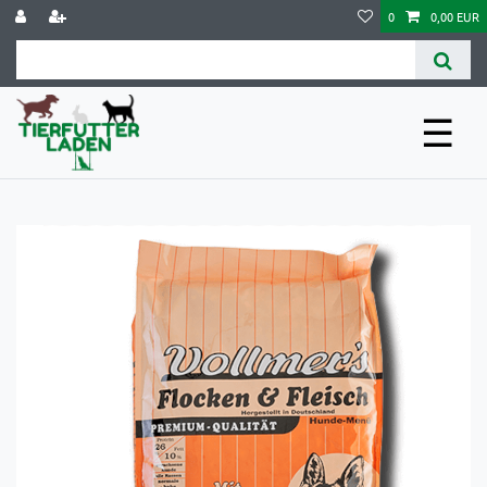
0
0,00 EUR
☰