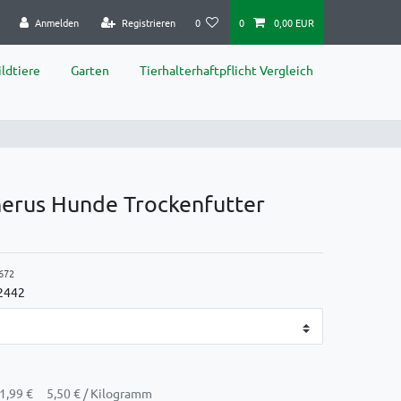
Anmelden
Registrieren
0
0
0,00 EUR
ldtiere
Garten
Tierhalterhaftpflicht Vergleich
herus Hunde Trockenfutter
672
2442
1,99 €
5,50 € / Kilogramm