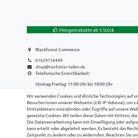
Mengenrabatte ab 5 Stück
Blackforest Commerce
01629758449
shop@tierfutter-laden.de
Telefonische Erreichbarkeit:
Montag-Freitag: 11:00 Uhr bis 18:00 Uhr
WIR SIND EIN REINER ONLINE-VERSANDHANDEL!
Wir verwenden Cookies und ähnliche Technologien auf u
Besucher:innen unserer Webseite (z.B. IP-Adresse), um z.
KEIN LADENGESCHÄFT, KEINE SELBSTABHOLUNG
Drittanbietern einzubinden oder Zugriffe auf unsere Webs
gesetzte Cookies. Wir teilen diese Daten mit Dritten, di
Die Datenverarbeitung kann mit Einwilligung oder aufgr
kann erteilt oder abgelehnt werden. Es besteht das Recht
Zeitpunkt zu ändern oder zu widerrufen. Beachten Sie u
Impressum
D