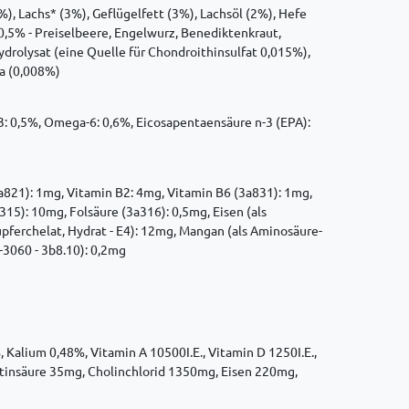
), Lachs* (3%), Geflügelfett (3%), Lachsöl (2%), Hefe
(0,5% - Preiselbeere, Engelwurz, Benediktenkraut,
ydrolysat (eine Quelle für Chondroithinsulfat 0,015%),
a (0,008%)
3: 0,5%, Omega-6: 0,6%, Eicosapentaensäure n-3 (EPA):
(3a821): 1mg, Vitamin B2: 4mg, Vitamin B6 (3a831): 1mg,
15): 10mg, Folsäure (3a316): 0,5mg, Eisen (als
pferchelat, Hydrat - E4): 12mg, Mangan (als Aminosäure-
-3060 - 3b8.10): 0,2mg
alium 0,48%, Vitamin A 10500I.E., Vitamin D 1250I.E.,
tinsäure 35mg, Cholinchlorid 1350mg, Eisen 220mg,