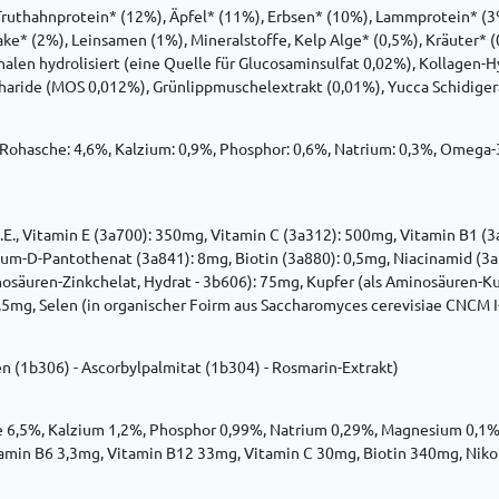
Truthahnprotein* (12%), Äpfel* (11%), Erbsen* (10%), Lammprotein* (3%
nake* (2%), Leinsamen (1%), Mineralstoffe, Kelp Alge* (0,5%), Kräuter* 
halen hydrolisiert (eine Quelle für Glucosaminsulfat 0,02%), Kollagen-H
aride (MOS 0,012%), Grünlippmuschelextrakt (0,01%), Yucca Schidiger
, Rohasche: 4,6%, Kalzium: 0,9%, Phosphor: 0,6%, Natrium: 0,3%, Omega-
 I.E., Vitamin E (3a700): 350mg, Vitamin C (3a312): 500mg, Vitamin B1 
um-D-Pantothenat (3a841): 8mg, Biotin (3a880): 0,5mg, Niacinamid (3a3
nosäuren-Zinkchelat, Hydrat - 3b606): 75mg, Kupfer (als Aminosäuren-Ku
,5mg, Selen (in organischer Foirm aus Saccharomyces cerevisiae CNCM I
n (1b306) - Ascorbylpalmitat (1b304) - Rosmarin-Extrakt)
 6,5%, Kalzium 1,2%, Phosphor 0,99%, Natrium 0,29%, Magnesium 0,1%, K
amin B6 3,3mg, Vitamin B12 33mg, Vitamin C 30mg, Biotin 340mg, Niko