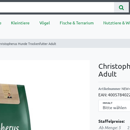
e
Kleintiere
Vögel
Fische & Terrarium
Nutztiere & Wi
hristopherus Hunde Trockenfutter Adult
Christop
Adult
Artikelnummer
NEW-
EAN:
400578402
INHALT
Staffelpreise:
Ab Menge: 5
2