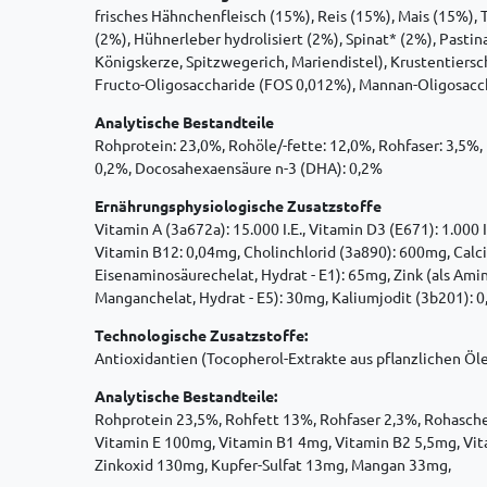
frisches Hähnchenfleisch (15%), Reis (15%), Mais (15%), 
(2%), Hühnerleber hydrolisiert (2%), Spinat* (2%), Pasti
Königskerze, Spitzwegerich, Mariendistel), Krustentiersc
Fructo-Oligosaccharide (FOS 0,012%), Mannan-Oligosacch
Analytische Bestandteile
Rohprotein: 23,0%, Rohöle/-fette: 12,0%, Rohfaser: 3,5%
0,2%, Docosahexaensäure n-3 (DHA): 0,2%
Ernährungsphysiologische Zusatzstoffe
Vitamin A (3a672a): 15.000 I.E., Vitamin D3 (E671): 1.000
Vitamin B12: 0,04mg, Cholinchlorid (3a890): 600mg, Calci
Eisenaminosäurechelat, Hydrat - E1): 65mg, Zink (als Ami
Manganchelat, Hydrat - E5): 30mg, Kaliumjodit (3b201): 0
Technologische Zusatzstoffe:
Antioxidantien (Tocopherol-Extrakte aus pflanzlichen Öle
Analytische Bestandteile:
Rohprotein 23,5%, Rohfett 13%, Rohfaser 2,3%, Rohasche
Vitamin E 100mg, Vitamin B1 4mg, Vitamin B2 5,5mg, Vit
Zinkoxid 130mg, Kupfer-Sulfat 13mg, Mangan 33mg,