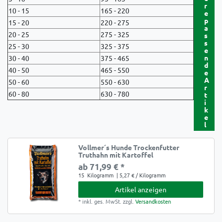
r
10 - 15
165 - 220
e
p
15 - 20
220 - 275
a
20 - 25
275 - 325
s
s
25 - 30
325 - 375
e
n
30 - 40
375 - 465
d
40 - 50
465 - 550
e
A
50 - 60
550 - 630
r
60 - 80
630 - 780
t
i
k
e
l
Vollmer´s Hunde Trockenfutter
Truthahn mit Kartoffel
ab 71,99 € *
15
Kilogramm
| 5,27 € / Kilogramm
Artikel anzeigen
*
inkl. ges. MwSt.
zzgl.
Versandkosten