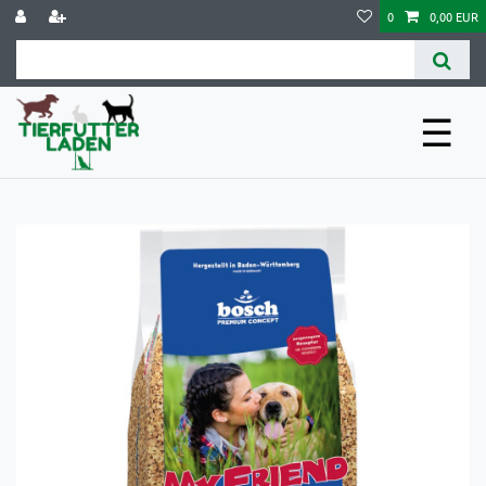
0
0,00 EUR
☰