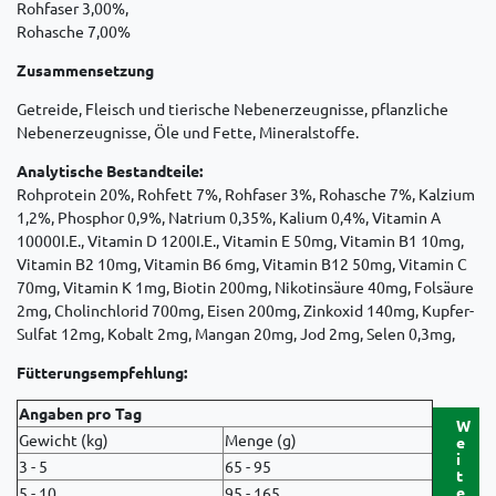
Rohfaser 3,00%,
Rohasche 7,00%
Zusammensetzung
Getreide, Fleisch und tierische Nebenerzeugnisse, pflanzliche
Nebenerzeugnisse, Öle und Fette, Mineralstoffe.
Analytische Bestandteile:
Rohprotein 20%, Rohfett 7%, Rohfaser 3%, Rohasche 7%, Kalzium
1,2%, Phosphor 0,9%, Natrium 0,35%, Kalium 0,4%, Vitamin A
10000I.E., Vitamin D 1200I.E., Vitamin E 50mg, Vitamin B1 10mg,
Vitamin B2 10mg, Vitamin B6 6mg, Vitamin B12 50mg, Vitamin C
70mg, Vitamin K 1mg, Biotin 200mg, Nikotinsäure 40mg, Folsäure
2mg, Cholinchlorid 700mg, Eisen 200mg, Zinkoxid 140mg, Kupfer-
Sulfat 12mg, Kobalt 2mg, Mangan 20mg, Jod 2mg, Selen 0,3mg,
Fütterungsempfehlung:
Angaben pro Tag
W
Gewicht (kg)
Menge (g)
e
i
3 - 5
65 - 95
t
e
5 - 10
95 - 165