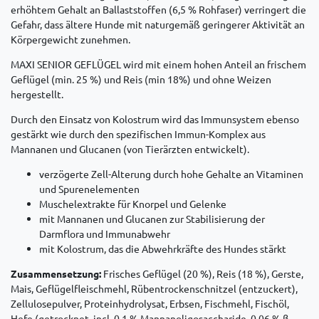
erhöhtem Gehalt an Ballaststoffen (6,5 % Rohfaser) verringert die
Gefahr, dass ältere Hunde mit naturgemäß geringerer Aktivität an
Körpergewicht zunehmen.
MAXI SENIOR GEFLÜGEL wird mit einem hohen Anteil an frischem
Geflügel (min. 25 %) und Reis (min 18%) und ohne Weizen
hergestellt.
Durch den Einsatz von Kolostrum wird das Immunsystem ebenso
gestärkt wie durch den spezifischen Immun-Komplex aus
Mannanen und Glucanen (von Tierärzten entwickelt).
verzögerte Zell-Alterung durch hohe Gehalte an Vitaminen
und Spurenelementen
Muschelextrakte für Knorpel und Gelenke
mit Mannanen und Glucanen zur Stabilisierung der
Darmflora und Immunabwehr
mit Kolostrum, das die Abwehrkräfte des Hundes stärkt
Zusammensetzung:
Frisches Geflügel (20 %), Reis (18 %), Gerste,
Mais, Geflügelfleischmehl, Rübentrockenschnitzel (entzuckert),
Zellulosepulver, Proteinhydrolysat, Erbsen, Fischmehl, Fischöl,
Hefe (getrocknet, incl. 0,1 % Mannanoligosaccharide, 0,06 % β-