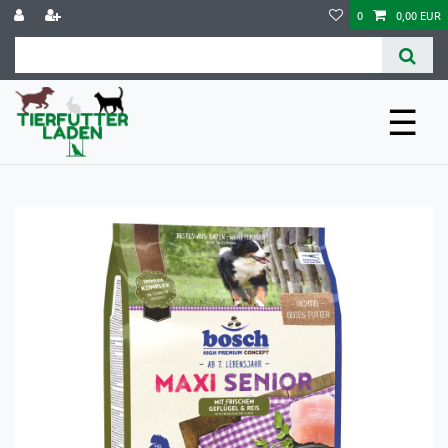
0
0,00 EUR
☰