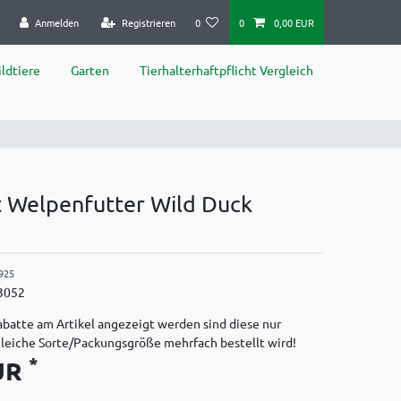
Anmelden
Registrieren
0
0
0,00 EUR
ldtiere
Garten
Tierhalterhaftpflicht Vergleich
t Welpenfutter Wild Duck
925
3052
batte am Artikel angezeigt werden sind diese nur
gleiche Sorte/Packungsgröße mehrfach bestellt wird!
*
EUR