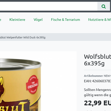
e
Kleintiere
Vögel
Fische & Terrarium
Nutztiere & Wi
sblut Welpenfutter Wild Duck 6x395g
Wolfsblu
6x395g
Artikelnummer
NEW-
EAN:
426060378
Sollten Mengenra
gültig wenn die 
22,99 