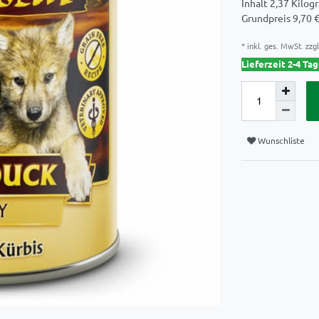
Inhalt
2,37
Kilog
Grundpreis
9,70 
* inkl. ges. MwSt. zzgl
Lieferzeit 2-4 Ta
Wunschliste