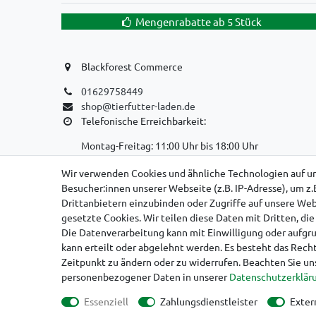
Mengenrabatte ab 5 Stück
Blackforest Commerce
01629758449
shop@tierfutter-laden.de
Telefonische Erreichbarkeit:
Montag-Freitag: 11:00 Uhr bis 18:00 Uhr
WIR SIND EIN REINER ONLINE-VERSANDHANDEL!
Wir verwenden Cookies und ähnliche Technologien auf u
Besucher:innen unserer Webseite (z.B. IP-Adresse), um z.
KEIN LADENGESCHÄFT, KEINE SELBSTABHOLUNG
Drittanbietern einzubinden oder Zugriffe auf unsere Webs
gesetzte Cookies. Wir teilen diese Daten mit Dritten, di
Die Datenverarbeitung kann mit Einwilligung oder aufgr
kann erteilt oder abgelehnt werden. Es besteht das Recht
Zeitpunkt zu ändern oder zu widerrufen. Beachten Sie u
Impressum
D
personenbezogener Daten in unserer
Daten­schutz­erklär
Essenziell
Zahlungsdienstleister
Exter