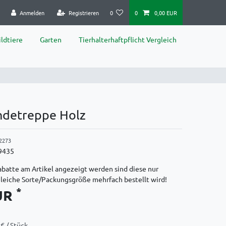
Anmelden
Registrieren
0
0
0,00 EUR
ldtiere
Garten
Tierhalterhaftpflicht Vergleich
undetreppe Holz
2273
9435
batte am Artikel angezeigt werden sind diese nur
gleiche Sorte/Packungsgröße mehrfach bestellt wird!
*
EUR
€ / Stück