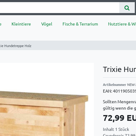
e
Kleintiere
Vögel
Fische & Terrarium
Nutztiere & Wi
xie Hundetreppe Holz
Trixie H
Artikelnummer
NEW-
EAN:
401190503
Sollten Mengenra
gültig wenn die 
72,99 
Inhalt
1
Stück
Grundpreis
72,99 