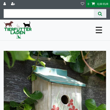
0
0,00 EUR
☰