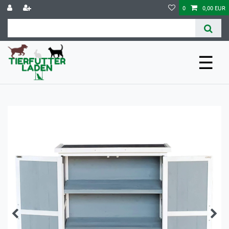
0
0,00 EUR
☰