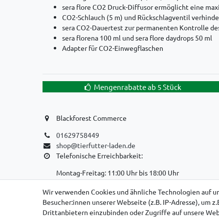
sera flore CO2 Druck-Diffusor ermöglicht eine max
CO2-Schlauch (5 m) und Rückschlagventil verhinde
sera CO2-Dauertest zur permanenten Kontrolle de
sera florena 100 ml und sera flore daydrops 50 ml
Adapter für CO2-Einwegflaschen
Mengenrabatte ab 5 Stück
Blackforest Commerce
01629758449
shop@tierfutter-laden.de
Telefonische Erreichbarkeit:
Montag-Freitag: 11:00 Uhr bis 18:00 Uhr
WIR SIND EIN REINER ONLINE-VERSANDHANDEL!
Wir verwenden Cookies und ähnliche Technologien auf u
Besucher:innen unserer Webseite (z.B. IP-Adresse), um z.
KEIN LADENGESCHÄFT, KEINE SELBSTABHOLUNG
Drittanbietern einzubinden oder Zugriffe auf unsere Webs