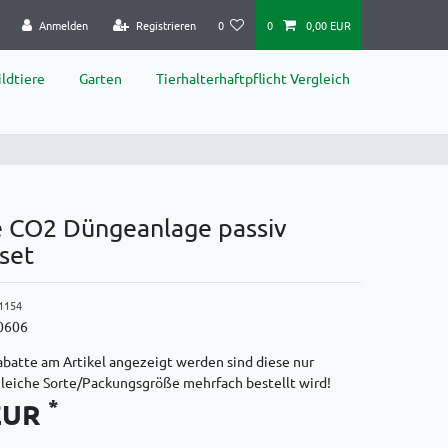
Anmelden
Registrieren
0
0
0,00 EUR
ldtiere
Garten
Tierhalterhaftpflicht Vergleich
e CO2 Düngeanlage passiv
set
1154
0606
batte am Artikel angezeigt werden sind diese nur
gleiche Sorte/Packungsgröße mehrfach bestellt wird!
*
 EUR