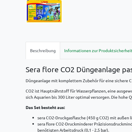
Beschreibung
Informationen zur Produktsicherhei
Sera flore CO2 Düngeanlage pa
Düngeanlage mit komplettem Zubehör für eine sichere 
CO2 ist Hauptnährstoff für Wasserpflanzen, eine ausgew
sich Aquarien bis 300 Liter optimal versorgen. Die hohe
Das Set besteht aus:
sera CO2-Druckgasflasche (450 g CO2) mit außen li
sera flore CO2-Druckminderer Präzisionsdruckminde
benötigten Arbeitsdruck (0,1 - 2,5 bar).